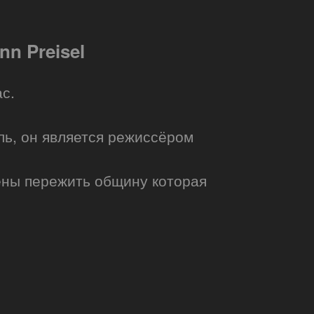
nn Preisel
с.
оль, он является режиссёром
ны пережить общину которая