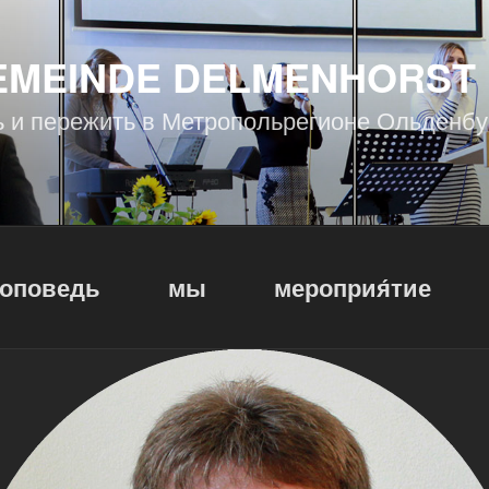
EMEINDE DELMENHORST
ь и пережить в Метропольрегионе Ольденбу
оповедь
мы
мероприя́тие