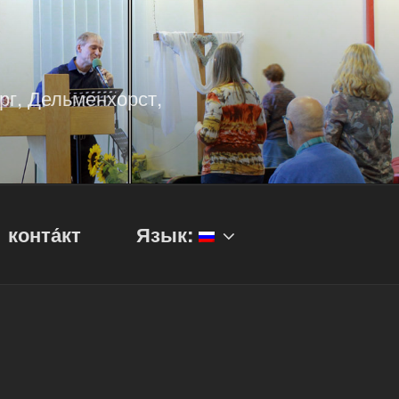
рг, Дельменхорст,
конта́кт
Язык: