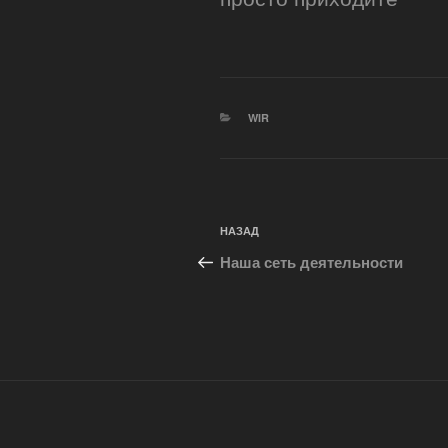
РУБРИКИ
WIR
Навигация
Предыдущая
НАЗАД
по
запись:
Наша сеть деятельности
записям