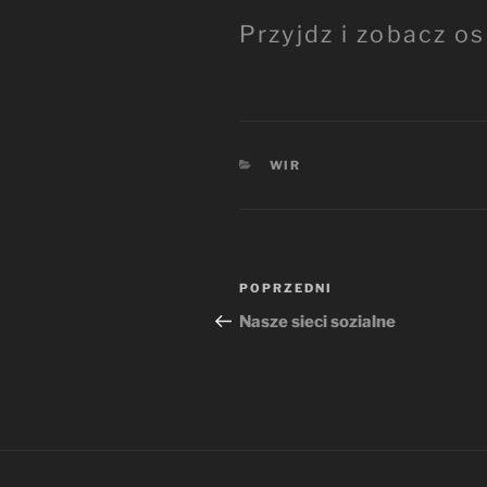
Przyjdz i zobacz os
KATEGORIE
WIR
Nawigacja
Poprzedni
POPRZEDNI
wpisu
wpis
Nasze sieci sozialne