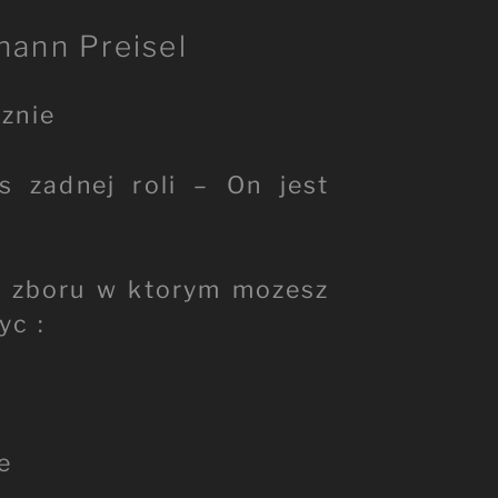
hann Preisel
znie
s zadnej roli – On jest
o zboru w ktorym mozesz
yc :
e