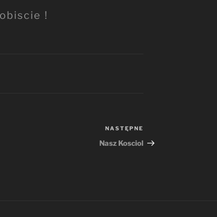
obiscie !
NASTĘPNE
Następny
wpis
Nasz Kosciol