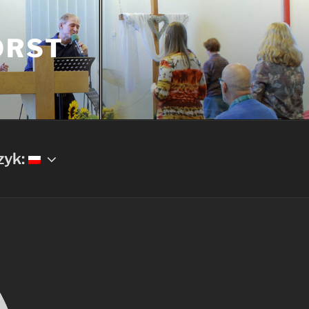
ORST
zyk: